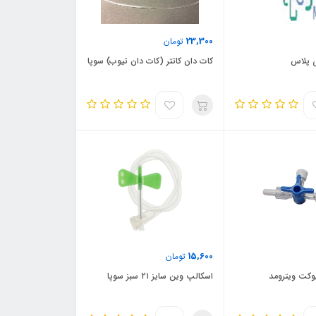
23,300
تومان
 پلاس
کات دان کاتتر (کات دان تیوب) سوپا
15,600
تومان
وکت ویترومد
اسکالپ وین سایز ۲۱ سبز سوپا