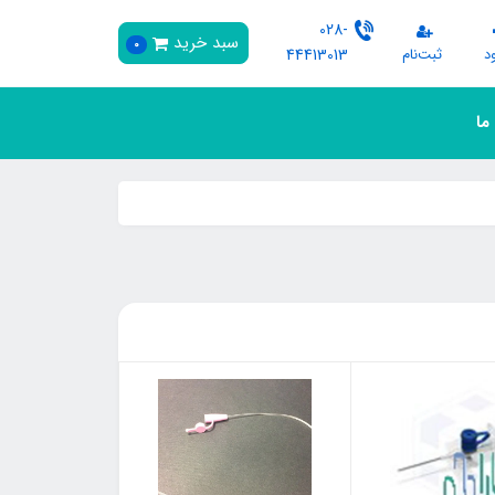
028-
سبد خرید
0
د
ثبت‌نام
44413013
 ما