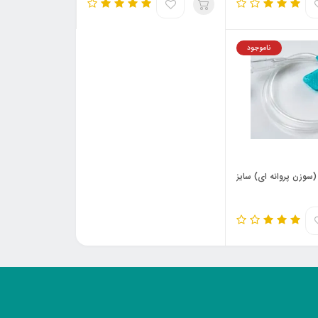
ناموجود
سوزن پروانه ای) سایز