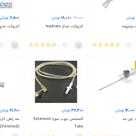
7,500
18,000
تومان
30,000
تومان
تومان
 ویترومد
آنژیوکت لیدکر leadcare
آنژیوکت مدی
21,700
37,300
12,000
تومان
تومان
تومان
 پلی مد
اکستنشن تیوب سوپا Extension
سه راهی آنژی
(Vitromed)
Tube