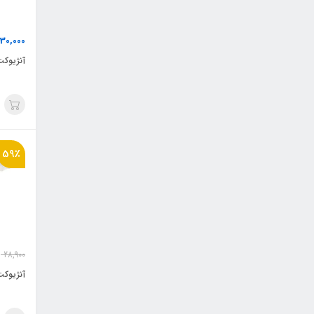
30,000
آنژیوکت
59٪
28,900
آنژیوکت