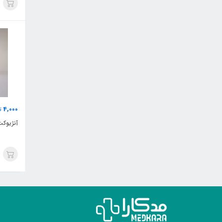
4,000
تو
آنژیوکت