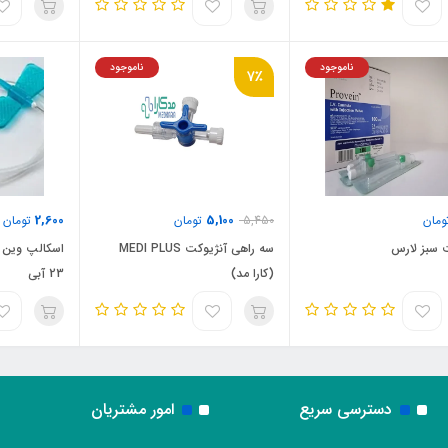
ناموجود
ناموجود
7٪
2,600
5,100
مان
5,450
تومان
تومان
 سبز لارس
سه راهی آنژیوکت MEDI PLUS
اسکالپ وین (
(کارا مد)
23 آبی
دسترسی سریع
امور مشتریان