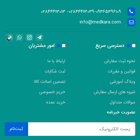
02844413039-09365396109- 02844413013
info@medkara.com
دسترسی سریع
امور مشتریان
نحوه ثبت سفارش
ارتباط با ما
قوانین و مقررات
ثبت شکایات
وبلاگ آموزشی
تضمین اصالت کالا
شیوه های ارسال سفارش
حریم خصوصی
سوالات متداول
خرید عمده
عضویت خبرنامه
ثبت‌نام