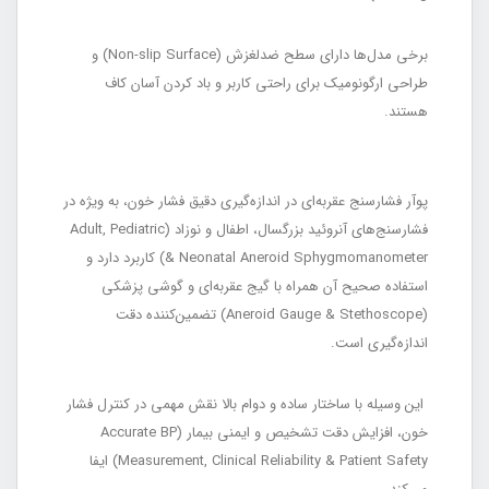
برخی مدل‌ها دارای سطح ضدلغزش (Non-slip Surface) و
طراحی ارگونومیک برای راحتی کاربر و باد کردن آسان کاف
هستند.
پوآر فشارسنج عقربه‌ای در اندازه‌گیری دقیق فشار خون، به ویژه در
فشارسنج‌های آنروئید بزرگسال، اطفال و نوزاد (Adult, Pediatric
& Neonatal Aneroid Sphygmomanometer) کاربرد دارد و
استفاده صحیح آن همراه با گیج عقربه‌ای و گوشی پزشکی
(Aneroid Gauge & Stethoscope) تضمین‌کننده دقت
اندازه‌گیری است.
این وسیله با ساختار ساده و دوام بالا نقش مهمی در کنترل فشار
خون، افزایش دقت تشخیص و ایمنی بیمار (Accurate BP
Measurement, Clinical Reliability & Patient Safety) ایفا