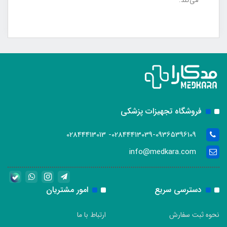
می‌کند.
فروشگاه تجهیزات پزشکی
02844413039-09365396109- 02844413013
info@medkara.com
دسترسی سریع
امور مشتریان
نحوه ثبت سفارش
ارتباط با ما