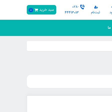
028-
سبد خرید
0
د
ثبت‌نام
44413013
 ما