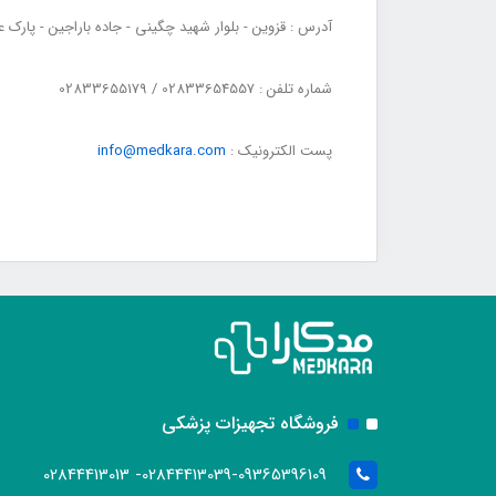
آدرس : قزوین - بلوار شهید چگینی - جاده باراجین - پارک ع
شماره تلفن : 02833654557 / 02833655179
پست الکترونیک :
info@medkara.com
فروشگاه تجهیزات پزشکی
02844413039-09365396109- 02844413013