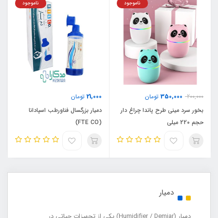
ناموجود
ناموجود
21,000
350,000
200,000
تومان
تومان
بخور سرد مینی طرح پاندا چراغ دار
دمیار بزرگسال فناورطب اسپادانا
حجم 220 میلی
(FTE CO)
دمیار
دمیار (Humidifier / Demiar) یکی از تجهیزات حیاتی در