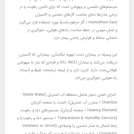
سیستم‌های تنفسی و بیهوشی است که برای تأمین رطوبت و در
برخی مدل‌ها دمای مناسب گازهای تنفسی و اکسیژن
(Humidified Gas / گاز مرطوب‌شده) مورد استفاده قرار می‌گیرد
و نقش مهمی در حفظ سلامت راه‌های هوایی، جلوگیری از
خشکی مخاط و افزایش راحتی بیمار دارد.
این وسیله در بیماران تحت تهویه مکانیکی، بیمارانی که اکسیژن
دریافت می‌کنند و بیماران ICU، NICU و افرادی که نیاز به بیهوشی
طولانی‌مدت دارند کاربرد دارد و از ایجاد ترشحات غلیظ و انسداد
راه هوایی جلوگیری می‌کند.
اجزای اصلی دمیار شامل محفظه آب استریل (Sterile Water
Chamber / مخزن آب استریل)، المنت یا صفحه گرم‌کن
(Heating Element / صفحه گرم‌کن)، سنسورهای دما و رطوبت
(Temperature & Humidity Sensors / سنسور دما و رطوبت) و
رابط اتصال به مدار تنفسی یا ونتیلاتور (Ventilator or Circuit
Connector / رابط مدار ونتیلاتور) هستند که عملکرد دقیق و