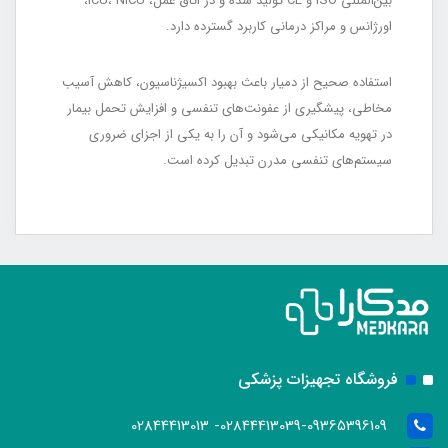
بین‌المللی ISO و CE تولید شده و در اتاق عمل، ICU، NICU،
اورژانس و مراکز درمانی کاربرد گسترده دارد.
استفاده صحیح از دمیار باعث بهبود اکسیژناسیون، کاهش آسیب
مخاطی، پیشگیری از عفونت‌های تنفسی و افزایش تحمل بیمار
در تهویه مکانیکی می‌شود و آن را به یکی از اجزای ضروری
سیستم‌های تنفسی مدرن تبدیل کرده است.
فروشگاه تجهیزات پزشکی
02844413039-09365396109- 02844413013