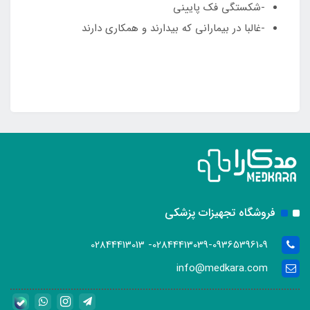
-شکستگی فک پایینی
-غالبا در بیمارانی که بیدارند و همکاری دارند
فروشگاه تجهیزات پزشکی
02844413039-09365396109- 02844413013
info@medkara.com