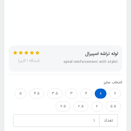
لوله تراشه اسپیرال
(دیدگاه 1 کاربر)
spiral reinforcement with stylet
انتخاب سایز:
5
4.5
3.5
3
4
8
7
7.5
6.5
6
5.5
تعداد