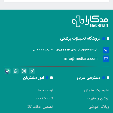
فروشگاه تجهیزات پزشکی
02844413039-09365396109- 02844413013
info@medkara.com
دسترسی سریع
امور مشتریان
نحوه ثبت سفارش
ارتباط با ما
قوانین و مقررات
ثبت شکایات
وبلاگ آموزشی
تضمین اصالت کالا