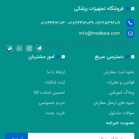
فروشگاه تجهیزات پزشکی
02844413039-09365396109- 02844413013
info@medkara.com
دسترسی سریع
امور مشتریان
نحوه ثبت سفارش
ارتباط با ما
قوانین و مقررات
ثبت شکایات
وبلاگ آموزشی
تضمین اصالت کالا
شیوه های ارسال سفارش
حریم خصوصی
سوالات متداول
خرید عمده
عضویت خبرنامه