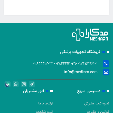
فروشگاه تجهیزات پزشکی
02844413039-09365396109- 02844413013
info@medkara.com
دسترسی سریع
امور مشتریان
نحوه ثبت سفارش
ارتباط با ما
قوانین و مقررات
ثبت شکایات