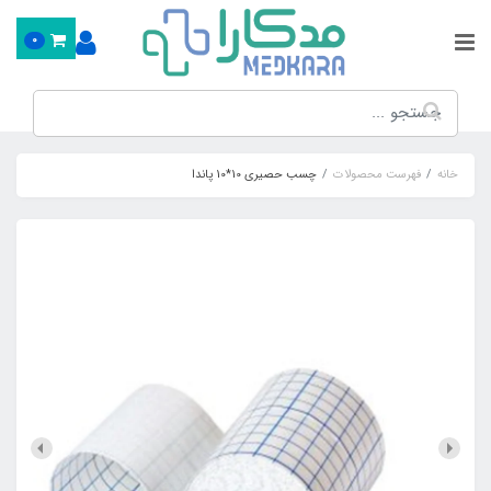
0
خانه
فهرست محصولات
چسب حصیری 10*10 پاندا