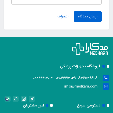
ارسال دیدگاه
انصراف
فروشگاه تجهیزات پزشکی
02844413039-09365396109- 02844413013
info@medkara.com
دسترسی سریع
امور مشتریان