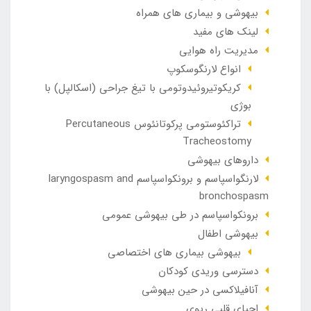
بیهوشی و بیماری های همراه
لینک های مفید
مدیریت راه هوایی
انواع لارنگوسکوپ
کریکوتیروئیدوتومی با تیغ جراحی (اسکالپل) با
بوژی
تراکئوستومی پرکوتانئوس Percutaneous
Tracheostomy
داروهای بیهوشی
لارنگواسپاسم و برونکواسپاسم laryngospasm and
bronchospasm
برونکواسپاسم در طی بیهوشی عمومی
بیهوشی اطفال
بیهوشی بیماری های اختصاصی
دسترسی وریدی کودکان
آنافيلاکسی در حين بيهوشی
احیای قلبی ریوی