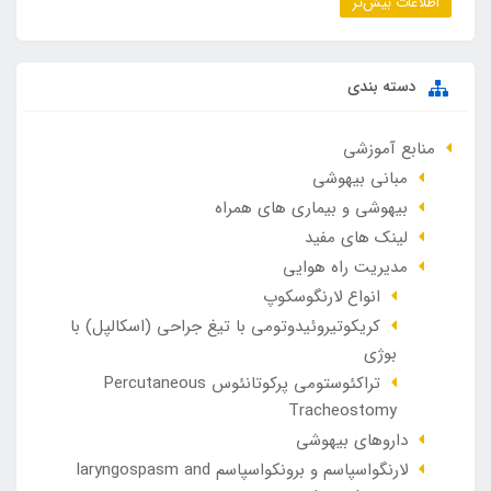
اطلاعات بیش‌تر
دسته بندی
منابع آموزشی
مبانی بیهوشی
بیهوشی و بیماری های همراه
لینک های مفید
مدیریت راه هوایی
انواع لارنگوسکوپ
کریکوتیروئیدوتومی با تیغ جراحی (اسکالپل) با
بوژی
تراکئوستومی پرکوتانئوس Percutaneous
Tracheostomy
داروهای بیهوشی
لارنگواسپاسم و برونکواسپاسم laryngospasm and