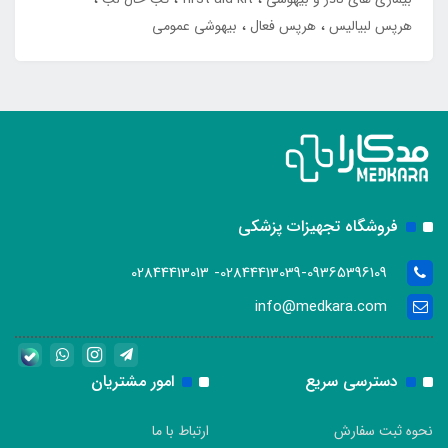
هرپس لبیالیس
هرپس فعال
بیهوشی عمومی
فروشگاه تجهیزات پزشکی
02844413039-09365396109- 02844413013
info@medkara.com
دسترسی سریع
امور مشتریان
نحوه ثبت سفارش
ارتباط با ما