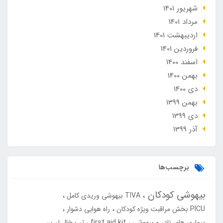
شهریور 1401
مرداد 1401
ارديبهشت 1401
فروردین 1401
اسفند 1400
بهمن 1400
دی 1400
بهمن 1399
دی 1399
آذر 1399
برچسب‌ها
بیهوشی کودکان
TIVA بیهوشی وریدی کامل
PICU بخش مراقبت ویژه کودکان
راه هوایی دشوار
بیماری های نادر و بیهوشی
first aid kit
تب خال لب