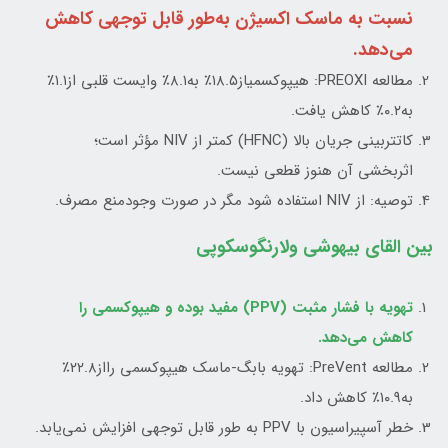
نسبت به ماسک اکسیژن به‌طور قابل توجهی کاهش
می‌دهد.
مطالعه PREOXI: هیپوکسمیاز۱۸.۵٪ به۸.۱٪ وایست قلبی از۱.۱٪
به۰.۲٪ کاهش یافت.
کاتتربینی جریان بالا (HFNC) کمتر از NIV مؤثر است؛
اثربخشی آن هنوز قطعی نیست.
توصیه: از NIV استفاده شود مگر در صورت وجودمنع مصرف.
بین القای بیهوشی ولارنگوسکوپی
تهویه با فشار مثبت (PPV) مفید بوده و هیپوکسمی را
کاهش می‌دهد.
مطالعه PreVent: تهویه بابگ-ماسک هیپوکسمی رااز۲۲.۸٪
به۱۰.۹٪ کاهش داد.
خطر آسپیراسیون با PPV به طور قابل توجهی افزایش نمی‌یابد.