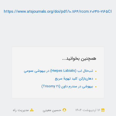
https://www.atsjournals.org/doi/pdf/10.1164/rccm.202411-2165CI
همچنین بخوانید...
تب‌خال لب (Herpes Labialis) در بیهوشی عمومی
دهان‌بازکن: کلید تهویهٔ سریع
بیهوشی در سندرم داون (Trisomy 21)
16 ارديبهشت 1404
حسین معینی
مدیریت راه