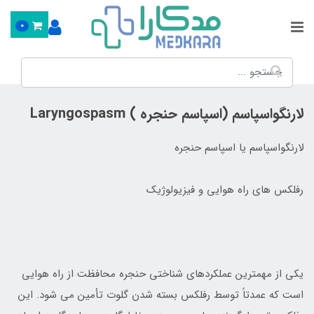
0
لارنگواسپاسم (اسپاسم حنجره ) Laryngospasm
لارنگواسپاسم یا اسپاسم حنجره
رفلکس های راه هوایی و فیزیولوژیک
یکی از مهمترین عملکردهای شناختی حنجره محافظت از راه هوایی
است که عمدتاً توسط رفلکس بسته شدن گلوت تأمین می شود. این