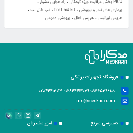
PICU بخش مراقبت ویژه کودکان
راه هوایی دشوار
بیماری های نادر و بیهوشی
first aid kit
تب خال لب
هرپس لبیالیس
هرپس فعال
بیهوشی عمومی
فروشگاه تجهیزات پزشکی
02844413039-09365396109- 02844413013
info@medkara.com
دسترسی سریع
امور مشتریان