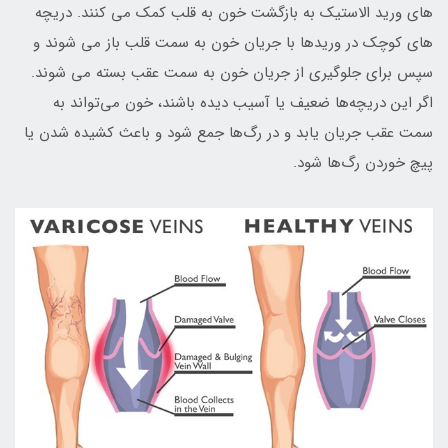
هاي وريد الاستيک به بازگشت خون به قلب کمک مي کنند. دريچه
هاي کوچک در وريدها با جريان خون به سمت قلب باز مي شوند و
سپس براي جلوگيري از جريان خون به سمت عقب بسته مي شوند.
اگر اين دريچه‌ها ضعيف يا آسيب ديده باشند، خون مي‌تواند به
سمت عقب جريان يابد و در رگ‌ها جمع شود و باعث کشيده شدن يا
پيچ خوردن رگ‌ها شود.