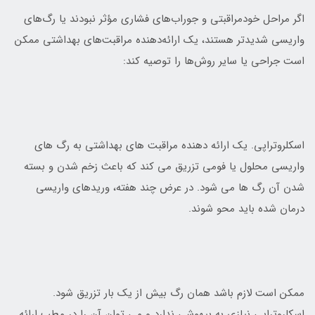
اگر مراحل خودمراقبتي و جوراب‌هاي فشاري مؤثر نبودند يا رگ‌هاي
واريسي شديدتر هستند، يک ارائه‌دهنده مراقبت‌هاي بهداشتي ممکن
است جراحي يا ساير روش‌ها را توصيه کند:
اسکلروتراپي. يک ارائه دهنده مراقبت هاي بهداشتي به رگ هاي
واريسي محلول يا فومي تزريق مي کند که باعث زخم شدن و بسته
شدن آن رگ ها مي شود. در عرض چند هفته، وريدهاي واريسي
درمان شده بايد محو شوند.
ممکن است لازم باشد همان رگ بيش از يک بار تزريق شود.
اسکلروتراپي نيازي به بيهوشي ندارد و مي توان آن را در مطب ارائه