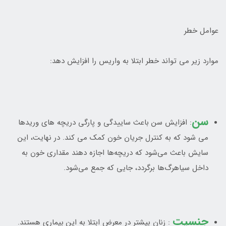
عوامل خطر
موارد زير مي تواند خطر ابتلا به واريس را افزايش دهد:
سن
: افزايش سن باعث ساييدگي و پارگي دريچه هاي وريدها
مي شود که به کنترل جريان خون کمک مي کند. در نهايت، اين
سايش باعث مي‌شود که دريچه‌ها اجازه دهند مقداري خون به
داخل سياهرگ‌ها برگردد، جايي که جمع مي‌شود.
جنسيت
: زنان بيشتر در معرض ابتلا به اين بيماري هستند.