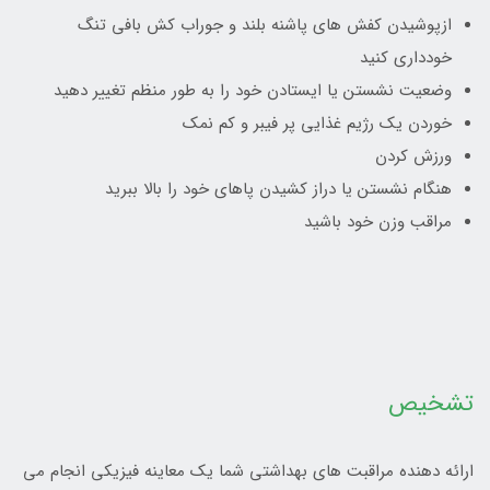
ازپوشیدن کفش هاي پاشنه بلند و جوراب کش بافي تنگ
خودداري کنيد
وضعيت نشستن يا ايستادن خود را به طور منظم تغيير دهيد
خوردن يک رژيم غذايي پر فيبر و کم نمک
ورزش کردن
هنگام نشستن يا دراز کشيدن پاهاي خود را بالا ببريد
مراقب وزن خود باشيد
تشخيص
ارائه دهنده مراقبت هاي بهداشتي شما يک معاينه فيزيکي انجام مي