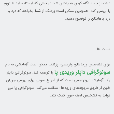
دهد، از جمله نگاه کردن به پاهاي شما در حالي که ايستاده ايد تا تورم
را بررسي کند. همچنين ممکن است پزشک از شما بخواهد که درد و
درد پاهايتان را توضيح دهيد.
تست ها
براي تشخيص وريدهاي واريسي، پزشک ممکن است آزمايشي به نام
سونوگرافي داپلر وريدي پا
را توصيه کند. سونوگرافي داپلر
يک آزمايش غيرتهاجمي است که از امواج صوتي براي بررسي جريان
خون از طريق دريچه‌هاي وريدها استفاده مي‌کند. سونوگرافي پا مي
تواند به تشخيص لخته خون کمک کند.