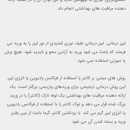
دهنده مراقبت هاي بهداشتي انجام داد.
ليزر درماني. ليزر درماني طیف نوری شديدي از نور لیزر را به وريد مي
فرستد که باعث مي شود وريد به آرامي محو و ناپديد شود. هيچ برش
يا سوزني استفاده نمي شود.
روش هاي مبتني بر کاتتر با استفاده از فرکانس راديويي يا انرژي ليزر.
اين روش درماني ترجيحي براي وريدهاي واريسي بزرگتر است. يک
ارائه دهنده مراقبت هاي بهداشتي يک لوله نازک (کاتتر) را در وريد
بزرگ شده قرار مي دهد و نوک کاتتر را با استفاده از فرکانس راديويي
يا انرژي ليزر گرم مي کند. با برداشتن کاتتر، گرما باعث از بين رفتن
وريد و بسته شدن آن مي شود.