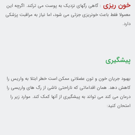
خون ريزی
: گاهي رگهاي نزديک به پوست مي ترکند. اگرچه اين
معمولا فقط باعث خونريزي جزئي مي شود، اما نياز به مراقبت پزشکي
دارد.
پيشگيری
بهبود جريان خون و تون عضلاني ممکن است خطر ابتلا به واريس را
کاهش دهد. همان اقداماتي که ناراحتي ناشي از رگ هاي واريسي را
درمان مي کند مي تواند به پيشگيري از آنها کمک کند. موارد زير را
امتحان کنيد: