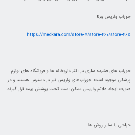
جوراب واریس ورنا
https://medkara.com/store-7/store-460/store-465
جوراب هاي فشرده سازی در اکثر داروخانه ها و فروشگاه هاي لوازم
پزشکي موجود است. جوراب‌هاي واريس نيز در دسترس هستند و در
صورت ايجاد علائم واريس ممکن است تحت پوشش بيمه قرار گيرند.
جراحي يا ساير روش ها