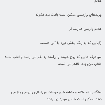
علائم
وريدهاي واريسي ممکن است باعث درد نشوند.
علائم واريس عبارتند از:
رگهايي که به رنگ بنفش تيره يا آبي هستند
سياهرگ هايي که پيچ خورده و برآمده به نظر مي رسند و اغلب مانند
طناب روي پاها ظاهر مي شوند
هنگامي که علائم و نشانه هاي دردناک وريدهاي واريسي رخ مي
دهد، ممکن است شامل موارد زير باشد: