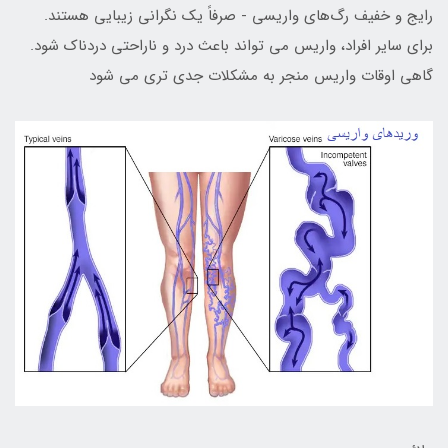
رايج و خفيف رگ‌هاي واريسي - صرفاً يک نگراني زيبايي هستند.
براي ساير افراد، واريس مي تواند باعث درد و ناراحتي دردناک شود.
گاهي اوقات واريس منجر به مشکلات جدي تري مي شود