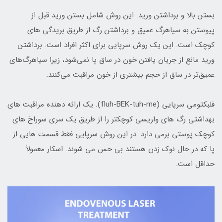
بستن بالا و برداشتن وريد. اين روش شامل بستن وريد قبل از
پيوستن به سياهرگ عميق و برداشتن رگ از طريق بريدگي هاي
کوچک است. اين يک روش سرپايي براي اکثر افراد است. برداشتن
وريد مانع از جريان يافتن خون در ساق پا نمي‌شود، زيرا سياهرگ‌هاي
عميق‌تر در ساق از حجم بيشتري از خون مراقبت مي‌کنند.
فلبکتومي سرپايي (fluh-BEK-tuh-me). يک ارائه دهنده مراقبت هاي
بهداشتي رگ هاي واريسي کوچکتر را از طريق يک سري سوراخ هاي
کوچک پوستي برمي دارد. در اين روش سرپايي فقط قسمت هايي از
پا که در حال نوک زدن هستند بي حس مي شوند. اسکار معمولاً
حداقل است.