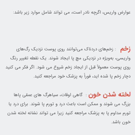
عوارض واريس، اگرچه نادر است، مي تواند شامل موارد زير باشد:
زخم
: زخم‌هاي دردناک مي‌توانند روي پوست نزديک رگ‌هاي
واريسي، به‌ويژه در نزديکي مچ پا ايجاد شوند. يک نقطه تغيير رنگ
روي پوست معمولاً قبل از ايجاد زخم شروع مي شود. اگر فکر مي کنيد
دچار زخم پا شده ايد، فوراً به پزشک خود مراجعه کنيد.
لخته شدن خون
: گاهي اوقات، سياهرگ هاي عمقي پاها
بزرگ مي شوند و ممکن است باعث درد و تورم پا شوند. براي درد يا
تورم مداوم پا به پزشک مراجعه کنيد زيرا مي تواند نشانه لخته شدن
خون باشد.