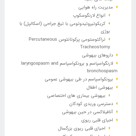
مدیریت راه هوایی
انواع لارنگوسکوپ
کریکوتیروئیدوتومی با تیغ جراحی (اسکالپل) با
بوژی
تراکئوستومی پرکوتانئوس Percutaneous
Tracheostomy
داروهای بیهوشی
لارنگواسپاسم و برونکواسپاسم laryngospasm and
bronchospasm
برونکواسپاسم در طی بیهوشی عمومی
بیهوشی اطفال
بیهوشی بیماری های اختصاصی
دسترسی وریدی کودکان
آنافيلاکسی در حين بيهوشی
احیای قلبی ریوی
احیای قلبی ریوی بزرگسال