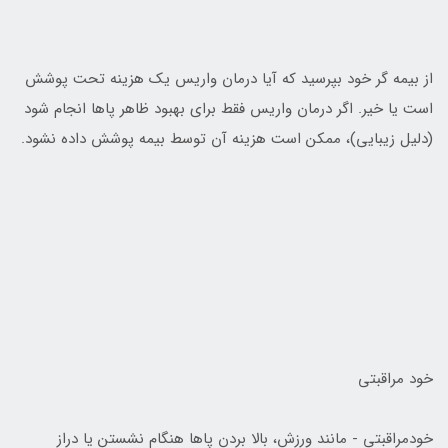
از بيمه گر خود بپرسيد که آيا درمان واريس يک هزينه تحت پوشش
است يا خير. اگر درمان واريس فقط براي بهبود ظاهر پاها انجام شود
(دليل زيبايي)، ممکن است هزينه آن توسط بيمه پوشش داده نشود.
خود مراقبتي
خودمراقبتي - مانند ورزش، بالا بردن پاها هنگام نشستن يا دراز