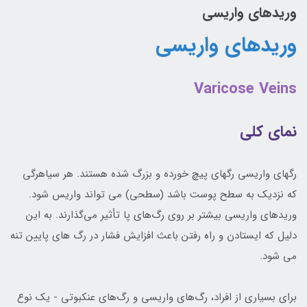
وريدهاي واريسي
وريدهاي واريسی
Varicose Veins
نمای کلی
رگهاي واريسي رگهاي پيچ خورده و بزرگ شده هستند. هر سياهرگي
که نزديک به سطح پوست باشد (سطحي) مي تواند واريس شود.
وريدهاي واريسي بيشتر بر روي رگ‌هاي پا تأثير مي‌گذارند. به اين
دليل که ايستادن و راه رفتن باعث افزايش فشار در رگ هاي پايين تنه
مي شود.
براي بسياري از افراد، رگ‌هاي واريسي و رگ‌هاي عنکبوتي - يک نوع