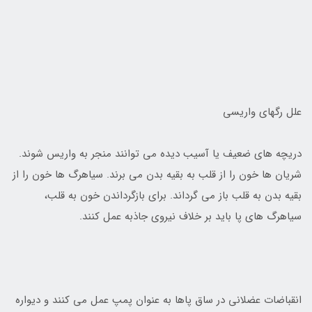
علل رگهاي واريسي
دريچه هاي ضعيف يا آسيب ديده مي توانند منجر به واريس شوند.
شريان ها خون را از قلب به بقيه بدن مي برند. سياهرگ ها خون را از
بقيه بدن به قلب باز مي گرداند. براي بازگرداندن خون به قلب،
سياهرگ هاي پا بايد بر خلاف نيروي جاذبه عمل کنند.
انقباضات عضلاني در ساق پاها به عنوان پمپ عمل مي کنند و ديواره