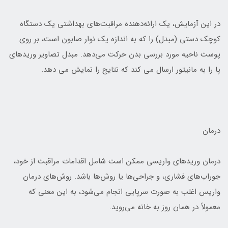
در اين آزمايش، يک ارائه‌دهنده مراقبت‌هاي بهداشتي يک دستگاه
کوچک دستي (مبدل) را که به اندازه يک نوار صابون است، بر روي
پوست ناحيه مورد بررسي بدن حرکت مي‌دهد. مبدل تصاوير وريدهاي
پا را به مانيتور ارسال مي کند که نتايج را نمايش مي دهد.
درمان
درمان وريدهاي واريسي ممکن است شامل اقدامات مراقبت از خود،
جوراب‌هاي فشاري، و جراحي‌ها يا روش‌ها باشد. روش‌هاي درمان
واريس اغلب به صورت سرپايي انجام مي‌شود، به اين معني که
معمولاً در همان روز به خانه مي‌رويد.