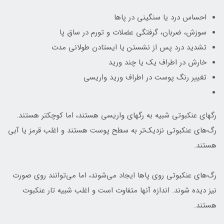
احساس درد يا سنگيني در پاها
سوزش، ضربان، گرفتگي عضلات و تورم در ساق پا
تشديد درد پس از نشستن يا ايستادن طولاني مدت
خارش در اطراف يک يا چند وريد
تغيير رنگ پوست در اطراف وريد واريسي
رگهاي عنکبوتي شبيه به رگهاي واريسي هستند، اما کوچکتر هستند.
رگ‌هاي عنکبوتي نزديک‌تر به سطح پوست هستند و اغلب قرمز يا آبي
هستند.
رگ‌هاي عنکبوتي روي پاها ايجاد مي‌شوند، اما مي‌توانند روي صورت
نيز ديده شوند. اندازه آنها متفاوت است و اغلب شبيه تار عنکبوت
هستند.