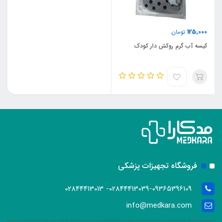
125,000
تومان
کیسه آب گرم روکش دار کودک
فروشگاه تجهیزات پزشکی
02844413039-09365396109- 02844413013
info@medkara.com