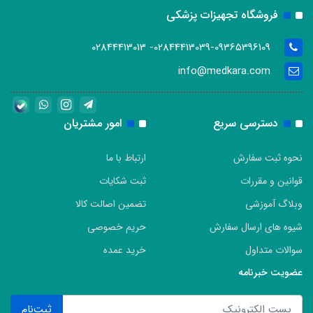
فروشگاه تجهیزات پزشکی
02844413039-09365396109- 02844413013
info@medkara.com
دسترسی سریع
امور مشتریان
نحوه ثبت سفارش
ارتباط با ما
قوانین و مقررات
ثبت شکایات
وبلاگ آموزشی
تضمین اصالت کالا
شیوه های ارسال سفارش
حریم خصوصی
سوالات متداول
خرید عمده
عضویت خبرنامه
ثبت‌نام