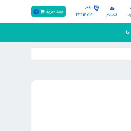
028-
سبد خرید
0
د
ثبت‌نام
44413013
 ما