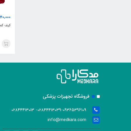
40,000
کیف کمک
فروشگاه تجهیزات پزشکی
02844413039-09365396109- 02844413013
info@medkara.com