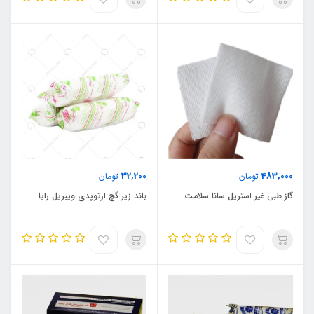
32,200
483,000
تومان
تومان
گاز طبی غیر استریل سانا سلامت
باند زیر گچ ارتوپدی ویبریل رایا