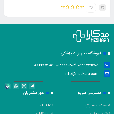
فروشگاه تجهیزات پزشکی
02844413039-09365396109- 02844413013
info@medkara.com
دسترسی سریع
امور مشتریان
نحوه ثبت سفارش
ارتباط با ما
قوانین و مقررات
ثبت شکایات