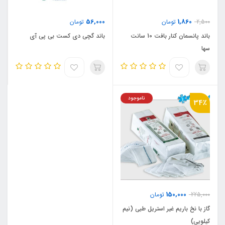
56,000
1,860
2,500
تومان
تومان
باند پانسمان کنار بافت 10 سانت
باند گچی دی کست بی پی آی
سها
ناموجود
34٪
150,000
225,000
تومان
گاز با نخ باریم غیر استریل طبی (نیم
کیلویی)