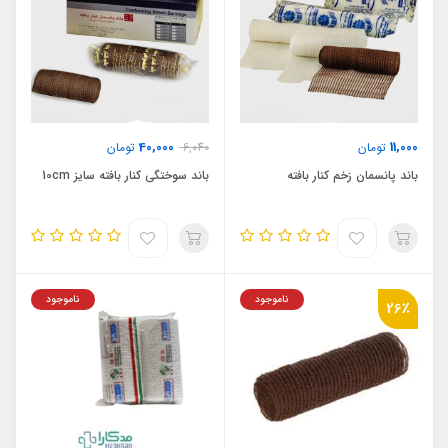
40,000
11,000
تومان
6,040
تومان
باند پانسمان زخم کنار بافته
باند سوختگی کنار بافته سایز 10cm
ناموجود
ناموجود
26٪