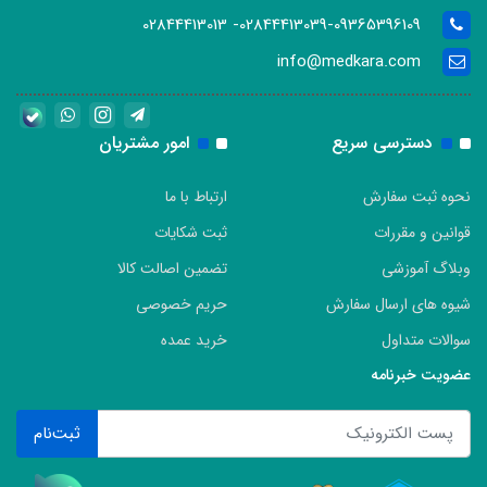
02844413039-09365396109- 02844413013
info@medkara.com
دسترسی سریع
امور مشتریان
نحوه ثبت سفارش
ارتباط با ما
قوانین و مقررات
ثبت شکایات
وبلاگ آموزشی
تضمین اصالت کالا
شیوه های ارسال سفارش
حریم خصوصی
سوالات متداول
خرید عمده
عضویت خبرنامه
ثبت‌نام