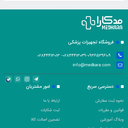
فروشگاه تجهیزات پزشکی
02844413039-09365396109- 02844413013
info@medkara.com
دسترسی سریع
امور مشتریان
نحوه ثبت سفارش
ارتباط با ما
قوانین و مقررات
ثبت شکایات
وبلاگ آموزشی
تضمین اصالت کالا