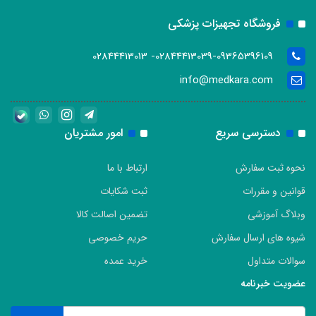
فروشگاه تجهیزات پزشکی
02844413039-09365396109- 02844413013
info@medkara.com
دسترسی سریع
امور مشتریان
نحوه ثبت سفارش
ارتباط با ما
قوانین و مقررات
ثبت شکایات
وبلاگ آموزشی
تضمین اصالت کالا
شیوه های ارسال سفارش
حریم خصوصی
سوالات متداول
خرید عمده
عضویت خبرنامه