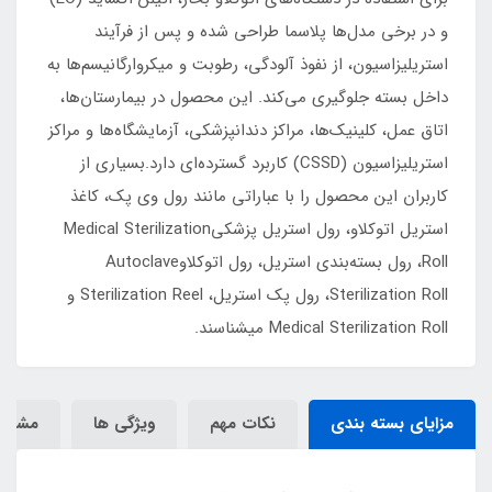
و در برخی مدل‌ها پلاسما طراحی شده و پس از فرآیند
استریلیزاسیون، از نفوذ آلودگی، رطوبت و میکروارگانیسم‌ها به
داخل بسته جلوگیری می‌کند. این محصول در بیمارستان‌ها،
اتاق عمل، کلینیک‌ها، مراکز دندانپزشکی، آزمایشگاه‌ها و مراکز
استریلیزاسیون (CSSD) کاربرد گسترده‌ای دارد.بسیاری از
کاربران این محصول را با عباراتی مانند رول وی پک، کاغذ
استریل اتوکلاو، رول استریل پزشکیMedical Sterilization
Roll، رول بسته‌بندی استریل، رول اتوکلاوAutoclave
Sterilization Roll، رول پک استریل، Sterilization Reel و
Medical Sterilization Roll میشناسند.
مزایای بسته بندی
نکات مهم
ویژگی ها
مشخص