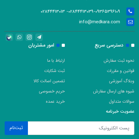
02844413039-09365396109- 02844413013
info@medkara.com
دسترسی سریع
امور مشتریان
نحوه ثبت سفارش
ارتباط با ما
قوانین و مقررات
ثبت شکایات
وبلاگ آموزشی
تضمین اصالت کالا
شیوه های ارسال سفارش
حریم خصوصی
سوالات متداول
خرید عمده
عضویت خبرنامه
ثبت‌نام