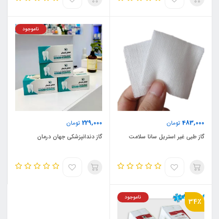
ناموجود
229,000
483,000
تومان
تومان
گاز طبی غیر استریل سانا سلامت
گاز دندانپزشکی جهان درمان
ناموجود
34٪