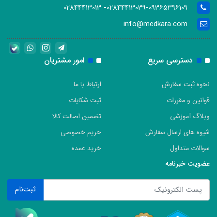
02844413039-09365396109- 02844413013
info@medkara.com
دسترسی سریع
امور مشتریان
نحوه ثبت سفارش
ارتباط با ما
قوانین و مقررات
ثبت شکایات
وبلاگ آموزشی
تضمین اصالت کالا
شیوه های ارسال سفارش
حریم خصوصی
سوالات متداول
خرید عمده
عضویت خبرنامه
ثبت‌نام