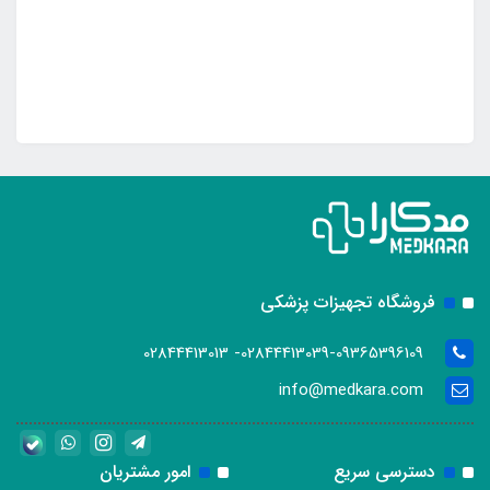
فروشگاه تجهیزات پزشکی
02844413039-09365396109- 02844413013
info@medkara.com
دسترسی سریع
امور مشتریان