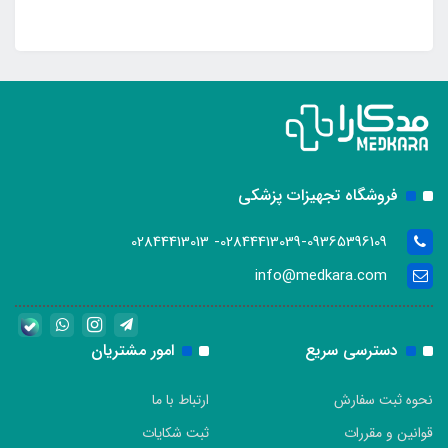
فروشگاه تجهیزات پزشکی
02844413039-09365396109- 02844413013
info@medkara.com
دسترسی سریع
امور مشتریان
نحوه ثبت سفارش
ارتباط با ما
قوانین و مقررات
ثبت شکایات