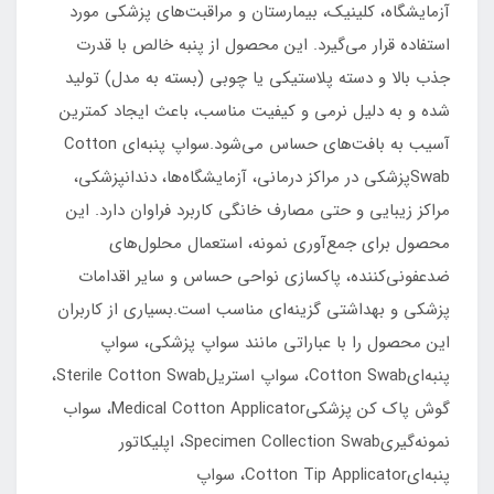
آزمایشگاه، کلینیک، بیمارستان و مراقبت‌های پزشکی مورد
استفاده قرار می‌گیرد. این محصول از پنبه خالص با قدرت
جذب بالا و دسته پلاستیکی یا چوبی (بسته به مدل) تولید
شده و به دلیل نرمی و کیفیت مناسب، باعث ایجاد کمترین
آسیب به بافت‌های حساس می‌شود.سواپ پنبه‌ای Cotton
Swabپزشکی در مراکز درمانی، آزمایشگاه‌ها، دندانپزشکی،
مراکز زیبایی و حتی مصارف خانگی کاربرد فراوان دارد. این
محصول برای جمع‌آوری نمونه، استعمال محلول‌های
ضدعفونی‌کننده، پاکسازی نواحی حساس و سایر اقدامات
پزشکی و بهداشتی گزینه‌ای مناسب است.بسیاری از کاربران
این محصول را با عباراتی مانند سواپ پزشکی، سواپ
پنبه‌ایCotton Swab، سواپ استریلSterile Cotton Swab،
گوش پاک کن پزشکیMedical Cotton Applicator، سواب
نمونه‌گیریSpecimen Collection Swab، اپلیکاتور
پنبه‌ایCotton Tip Applicator، سواپ