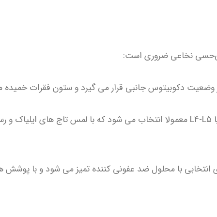
بی‌حسی نخاعی ضروری است:
2. شناسایی محل تزریق: فضای بین L3-L4 یا L4-L5 معمولا انتخاب می شود که با لمس