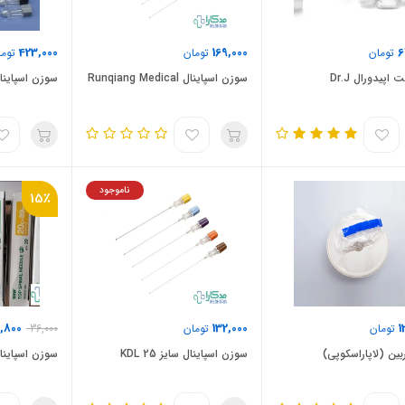
423,000
169,000
6
تومان
تومان
توما
اپیدورال Dr.J
سوزن اسپاینال Runqiang Medical
سوزن اسپاینا
ناموجود
15٪
,800
132,000
1
تومان
تومان
36,000
بین (لاپاراسکوپی)
سوزن اسپاینال سایز 25 KDL
سوزن اسپاینا