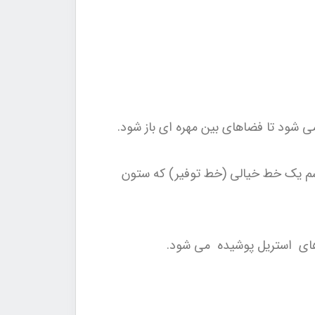
 تاج های ایلیاک و رسم یک خط خیالی (خط توفیر) که ستون