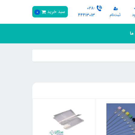
028-
سبد خرید
0
د
ثبت‌نام
44413013
 ما