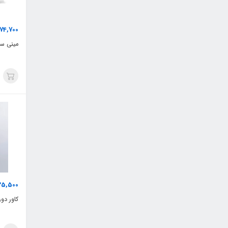
74,700
مینی ست 
25,500
کاور دور