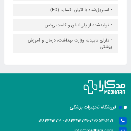
• استریل‌شده با اتیلن اکساید (EO)
• تولیدشده از پلی‌اتیلن و کاملا بی‌ضرر
• دارای تاییدیه وزارت بهداشت، درمان و آموزش
پزشکی
فروشگاه تجهیزات پزشکی
02844413039-09365396109- 02844413013
info@medkara.com