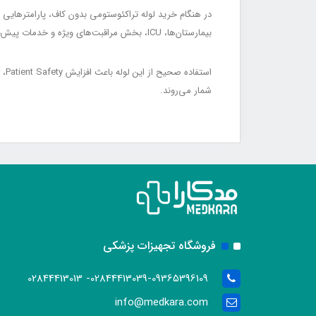
بیمارستان‌ها، ICU، بخش مراقبت‌های ویژه و خدمات پیش‌بیمارستانی کاربرد گسترده دارد و به ویژه برای بیمارانی که Long-Term Airway Support نیاز دارند، توصیه می‌شود.
شمار می‌روند.
فروشگاه تجهیزات پزشکی
02844413039-09365396109- 02844413013
info@medkara.com