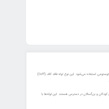
لوله تراکئوستومی بدون کاف یکی از تجهیزات حیاتی Airway Management Devices است که برای حفظ مسیر هوایی باز در بیماران نیازمند تراکئوستومی استفاده می‌شود. این نوع لوله فاقد کاف (Cuff)
ه می‌شوند و در سایزهای مختلف برای کودکان و بزرگسالان در دسترس هستند. این لوله‌ها با