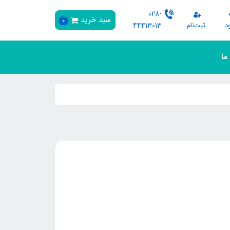
028-
سبد خرید
0
د
ثبت‌نام
44413013
 ما