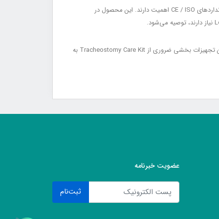
در هنگام خرید لوله تراکئوستومی بدون کاف، پارامترهایی مانند طول مناسب، قطر داخلی و خارجی سازگار با بیمار، مقاومت در برابر انسداد و استانداردهای CE / ISO اهمیت دارند. این محصول در
استفاده صحیح از این لوله باعث افزایش Patient Safety، راحتی تنفس، کاهش آسیب مخاط نای و بهبود کیفیت مراقبت‌های درمانی می‌شود. این تجهیزات بخشی ضروری از Tracheostomy Care Kit به
عضویت خبرنامه
ثبت‌نام