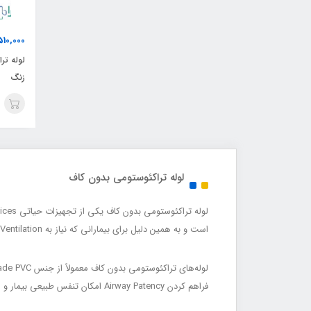
510,000
لوله تر
زنگ
لوله تراکئوستومی بدون کاف
است و به همین دلیل برای بیمارانی که نیاز به Ventilation با فشار پایین دارند یا احتمال Irritation و آسیب به مخاط نای وجود دارد، مناسب است.
فراهم کردن Airway Patency امکان تنفس طبیعی بیمار و مراقبت آسان پرستاری را می‌دهند.