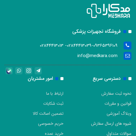
فروشگاه تجهیزات پزشکی
02844413039-09365396109- 02844413013
info@medkara.com
دسترسی سریع
امور مشتریان
نحوه ثبت سفارش
ارتباط با ما
قوانین و مقررات
ثبت شکایات
وبلاگ آموزشی
تضمین اصالت کالا
شیوه های ارسال سفارش
حریم خصوصی
سوالات متداول
خرید عمده