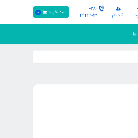
028-
سبد خرید
0
د
ثبت‌نام
44413013
 ما