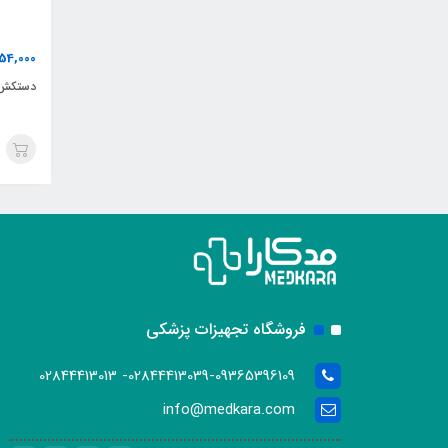
254,000
دستکش 
فروشگاه تجهیزات پزشکی
02844413039-09365396109- 02844413013
info@medkara.com