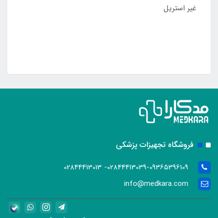
غیر استریل
فروشگاه تجهیزات پزشکی
02844413039-09365396109- 02844413013
info@medkara.com