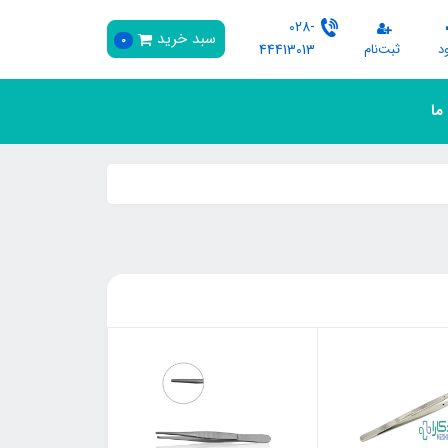
028-
سبد خرید
0
د
ثبت‌نام
44413013
 ما