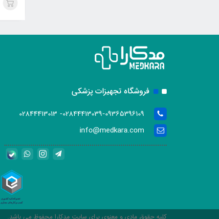
فروشگاه تجهیزات پزشکی
02844413039-09365396109- 02844413013
info@medkara.com
کلیه حقوق مادی و معنوی برای سایت مدکارا محفوظ می باشد.