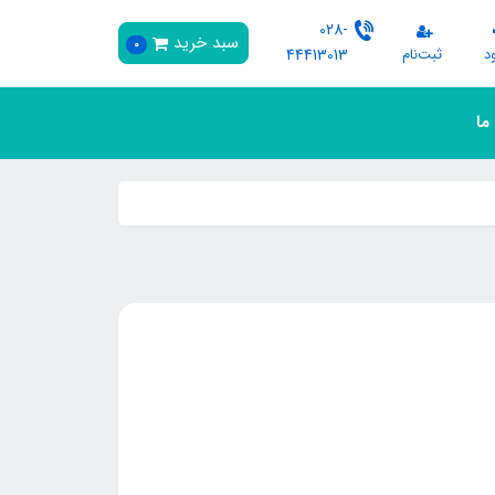
028-
سبد خرید
0
د
ثبت‌نام
44413013
 ما