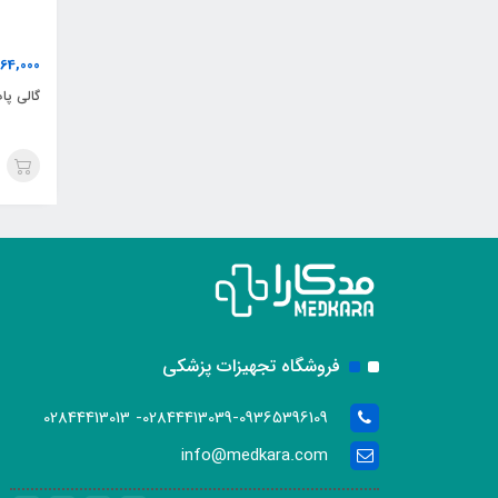
64,000
گالی پا
فروشگاه تجهیزات پزشکی
02844413039-09365396109- 02844413013
info@medkara.com