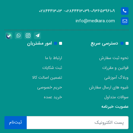
02844413039-09365396109- 02844413013
info@medkara.com
دسترسی سریع
امور مشتریان
نحوه ثبت سفارش
ارتباط با ما
قوانین و مقررات
ثبت شکایات
وبلاگ آموزشی
تضمین اصالت کالا
شیوه های ارسال سفارش
حریم خصوصی
سوالات متداول
خرید عمده
عضویت خبرنامه
ثبت‌نام