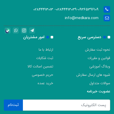
02844413039-09365396109- 02844413013
info@medkara.com
دسترسی سریع
امور مشتریان
نحوه ثبت سفارش
ارتباط با ما
قوانین و مقررات
ثبت شکایات
وبلاگ آموزشی
تضمین اصالت کالا
شیوه های ارسال سفارش
حریم خصوصی
سوالات متداول
خرید عمده
عضویت خبرنامه
ثبت‌نام