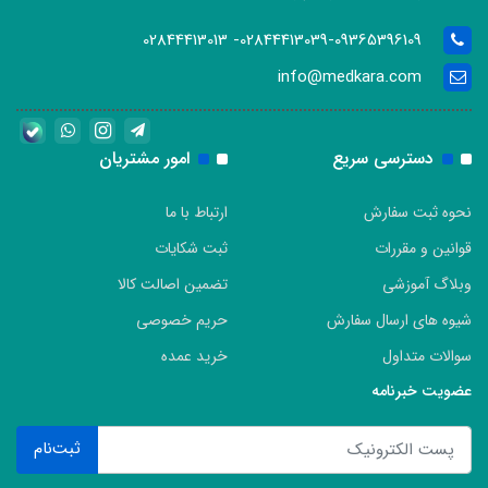
02844413039-09365396109- 02844413013
info@medkara.com
دسترسی سریع
امور مشتریان
نحوه ثبت سفارش
ارتباط با ما
قوانین و مقررات
ثبت شکایات
وبلاگ آموزشی
تضمین اصالت کالا
شیوه های ارسال سفارش
حریم خصوصی
سوالات متداول
خرید عمده
عضویت خبرنامه
ثبت‌نام