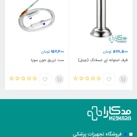
157,400
578,500
تومان
تومان
ظرف استوانه ای ابسلانگ (چیتل)
ست تزریق خون سوپا
فروشگاه تجهیزات پزشکی