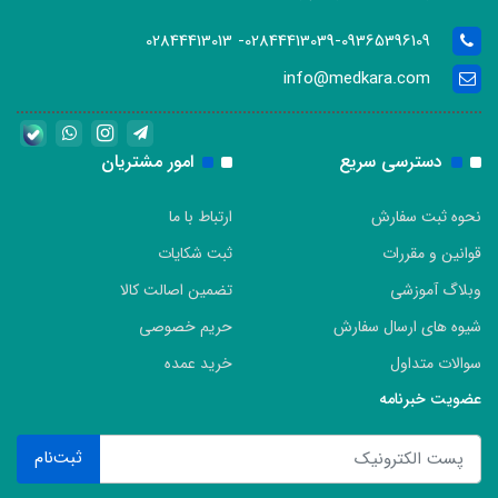
02844413039-09365396109- 02844413013
info@medkara.com
دسترسی سریع
امور مشتریان
نحوه ثبت سفارش
ارتباط با ما
قوانین و مقررات
ثبت شکایات
وبلاگ آموزشی
تضمین اصالت کالا
شیوه های ارسال سفارش
حریم خصوصی
سوالات متداول
خرید عمده
عضویت خبرنامه
ثبت‌نام