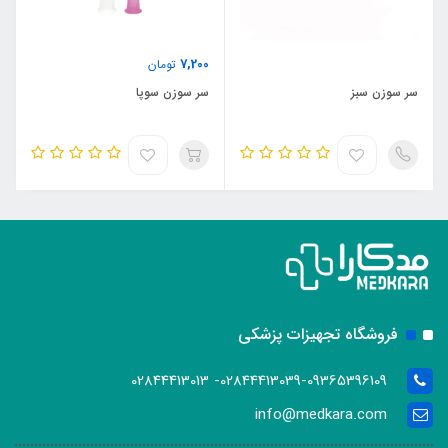
7,200
تومان
سر سوزن سبز
سر سوزن سوپا
فروشگاه تجهیزات پزشکی
02844413039-09365396109- 02844413013
info@medkara.com