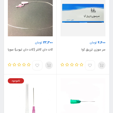
23,300
4,400
تومان
تومان
سر سوزن تزریق آوا
کات دان کاتتر (کات دان تیوب) سوپا
ناموجود