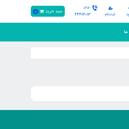
028-
سبد خرید
0
د
ثبت‌نام
44413013
 ما