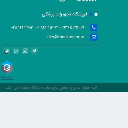
فروشگاه تجهیزات پزشکی
02844413039-09365396109- 02844413013
info@medkara.com
کلیه حقوق مادی و معنوی برای سایت مدکارا محفوظ می باشد.