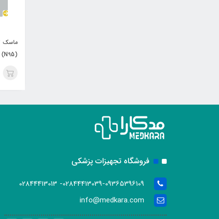
(N95)
فروشگاه تجهیزات پزشکی
02844413039-09365396109- 02844413013
info@medkara.com