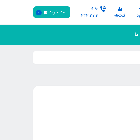
028-
سبد خرید
0
د
ثبت‌نام
44413013
 ما