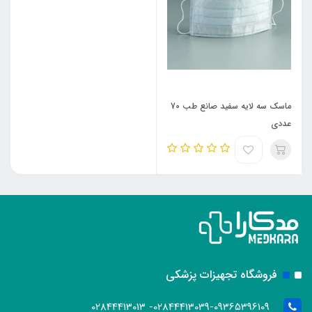
ماسک سه لایه سفید صانع طب 70
عددی
فروشگاه تجهیزات پزشکی
02844413039-09365396109- 02844413013