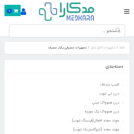
0
خانه
تجهیزات اتاق عمل
تجهیزات مصرفی یکبار مصرف
دسته‌بندی
کلمپ بندناف
درن تی تیوب
درن هموواک مینی
درن هموواک یک سوزنه
سوند معده اطفال(فیدینگ تیوب)
سوند معده (نازوگاستریک تیوب)