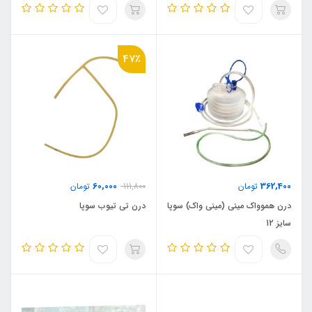
47٪
60,000
362,400
تومان
111,800
تومان
درن هموواک مینی (مینی واک) سوپا
درن تی تیوب سوپا
سایز 12