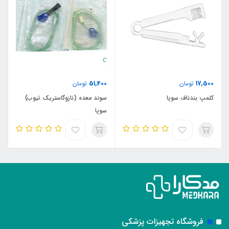
51,400
17,500
تومان
تومان
کلمپ بندناف سوپا
سوند معده (نازوگاستریک تیوب)
سوپا
فروشگاه تجهیزات پزشکی