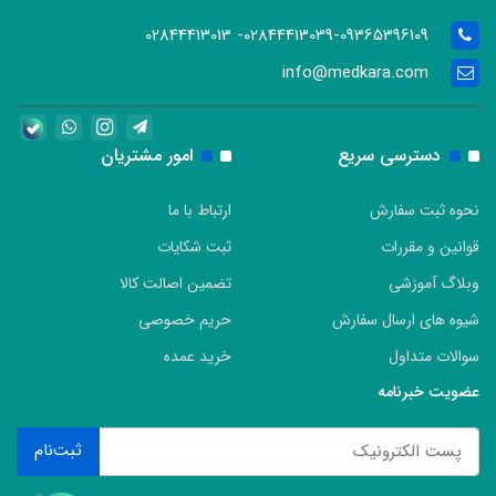
02844413039-09365396109- 02844413013
info@medkara.com
دسترسی سریع
امور مشتریان
نحوه ثبت سفارش
ارتباط با ما
قوانین و مقررات
ثبت شکایات
وبلاگ آموزشی
تضمین اصالت کالا
شیوه های ارسال سفارش
حریم خصوصی
سوالات متداول
خرید عمده
عضویت خبرنامه
ثبت‌نام