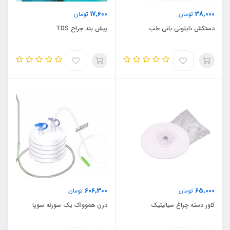
17,600
38,000
تومان
تومان
دستکش نایلونی بانی طب
پیش بند جراح TDS
606,300
65,000
تومان
تومان
کاور دسته چراغ سیالیتیک
درن هموواک یک سوزنه سوپا