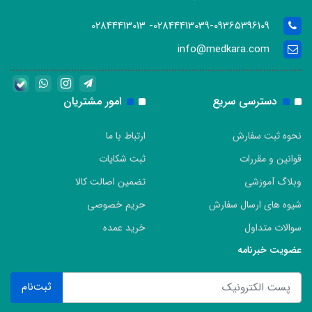
02844413039-09365396109- 02844413013
info@medkara.com
دسترسی سریع
امور مشتریان
نحوه ثبت سفارش
ارتباط با ما
قوانین و مقررات
ثبت شکایات
وبلاگ آموزشی
تضمین اصالت کالا
شیوه های ارسال سفارش
حریم خصوصی
سوالات متداول
خرید عمده
عضویت خبرنامه
ثبت‌نام