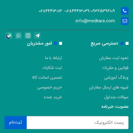
02844413039-09365396109- 02844413013
info@medkara.com
دسترسی سریع
امور مشتریان
نحوه ثبت سفارش
ارتباط با ما
قوانین و مقررات
ثبت شکایات
وبلاگ آموزشی
تضمین اصالت کالا
شیوه های ارسال سفارش
حریم خصوصی
سوالات متداول
خرید عمده
عضویت خبرنامه
ثبت‌نام