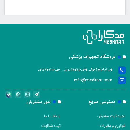
فروشگاه تجهیزات پزشکی
02844413039-09365396109- 02844413013
info@medkara.com
دسترسی سریع
امور مشتریان
نحوه ثبت سفارش
ارتباط با ما
قوانین و مقررات
ثبت شکایات