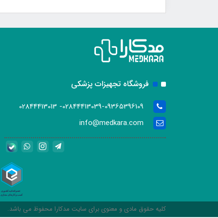
فروشگاه تجهیزات پزشکی
02844413039-09365396109- 02844413013
info@medkara.com
کلیه حقوق مادی و معنوی برای سایت مدکارا محفوظ می باشد.