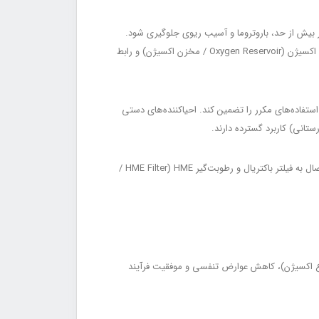
ار مثبت انتهای بازدم) است تا از ایجاد فشار بیش از حد، باروتروما و آسیب ریوی جلوگیری شود.
اجزای اصلی این سیستم شامل کیسه احیا کودک، ماسک آناتومیک کودک، سوپاپ یک‌طرفه بیمار (Patient Valve / دریچه یک‌طرفه)، مخزن ذخیره اکسیژن (Oxygen Reservoir / مخزن اکسیژن) و رابط
ی و دوام بالا در استفاده‌های مکرر را تضمین کند. احیاکننده‌های دستی
طراحی ارگونومیک این تجهیزات باعث کاهش خستگی دست پرسنل درمانی و افزایش دقت در تهویه دستی می‌شود. بسیاری از مدل‌ها قابلیت اتصال به فیلتر باکتریال و رطوبت‌گیر HME (HME Filter /
 دستی کودک نقش مهمی در افزایش سطح اشباع اکسیژن خون (SpO₂ Improvement / افزایش اشباع اکسیژن)، کاهش عوارض تنفسی و موفقیت فرآیند