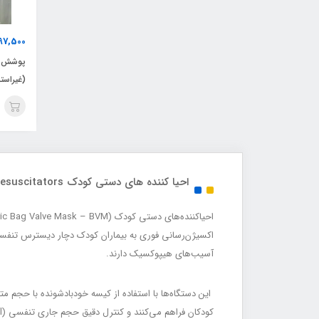
97,500
پوشش آ
(غیراست
احیا کننده های دستی کودک Infant Manual Resuscitators
اکسیژن‌رسانی فوری به بیماران کودک دچار دیسترس تنفس
آسیب‌های هیپوکسیک دارند.
کودکان فراهم می‌کنند و کنترل دقیق حجم جاری تنفسی (Tidal Volume Control / کنترل حجم جاری) و فشار راه هوایی (Airway Pressure / فشار راه هوایی) را امکان‌پذیر می‌سازند.