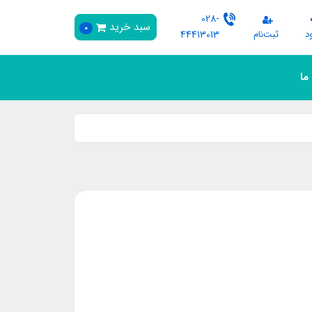
028-
سبد خرید
0
د
ثبت‌نام
44413013
 ما