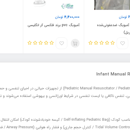
4,400,000
1
تومان
تومان
مبوبگ ضدعفونی‌شده
آمبوبگ pvc برند فلکسی کر انگلیسی
ریل)
احیاکننده‌های دستی کودک (Manual Resuscitator / Pediatric Bag Valve Mask – BVM
ی، تنفس ناکافی یا ایست تنفسی در شرایط اورژانسی و بیهوشی استفاده می‌شوند و
این دستگاه‌ها با استفاده از کیسه خودبادشونده با حجم متناسب کودک ( Pediatric Bag