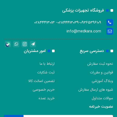
فروشگاه تجهیزات پزشکی
02844413039-09365396109- 02844413013
info@medkara.com
دسترسی سریع
امور مشتریان
نحوه ثبت سفارش
ارتباط با ما
قوانین و مقررات
ثبت شکایات
وبلاگ آموزشی
تضمین اصالت کالا
شیوه های ارسال سفارش
حریم خصوصی
سوالات متداول
خرید عمده
عضویت خبرنامه