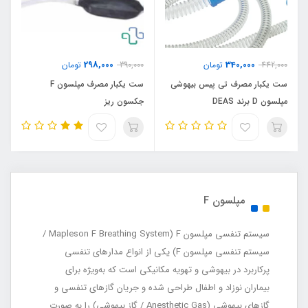
298,000
340,000
442,000
تومان
390,000
تومان
ست یکبار مصرف تی پیس بیهوشی
ست یکبار مصرف مپلسون F
مپلسون D برند DEAS
جکسون ریز
مپلسون F
سیستم تنفسی مپلسون F (Mapleson F Breathing System /
سیستم تنفسی مپلسون F) یکی از انواع مدارهای تنفسی
پرکاربرد در بیهوشی و تهویه مکانیکی است که به‌ویژه برای
بیماران نوزاد و اطفال طراحی شده و جریان گازهای تنفسی و
گازهای بیهوشی (Anesthetic Gas / گاز بیهوشی) را به صورت