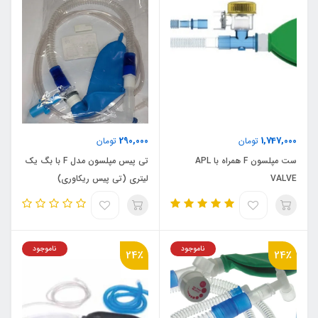
290,000
1,747,000
تومان
تومان
ست مپلسون F همراه با APL
تی پیس مپلسون مدل F با بگ یک
VALVE
لیتری (تی پیس ریکاوری)
ناموجود
ناموجود
24٪
24٪