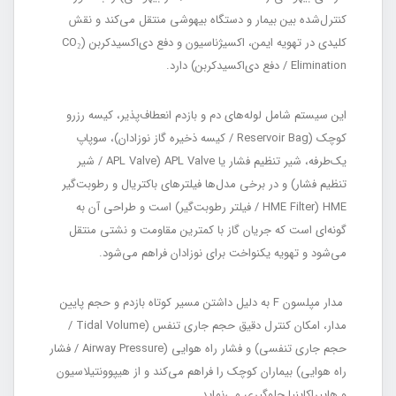
کنترل‌شده بین بیمار و دستگاه بیهوشی منتقل می‌کند و نقش
کلیدی در تهویه ایمن، اکسیژناسیون و دفع دی‌اکسیدکربن (CO₂
Elimination / دفع دی‌اکسیدکربن) دارد.
این سیستم شامل لوله‌های دم و بازدم انعطاف‌پذیر، کیسه رزرو
کوچک (Reservoir Bag / کیسه ذخیره گاز نوزادان)، سوپاپ
یک‌طرفه، شیر تنظیم فشار یا APL Valve (APL Valve / شیر
تنظیم فشار) و در برخی مدل‌ها فیلترهای باکتریال و رطوبت‌گیر
HME (HME Filter / فیلتر رطوبت‌گیر) است و طراحی آن به
گونه‌ای است که جریان گاز با کمترین مقاومت و نشتی منتقل
می‌شود و تهویه یکنواخت برای نوزادان فراهم می‌شود.
مدار مپلسون F به دلیل داشتن مسیر کوتاه بازدم و حجم پایین
مدار، امکان کنترل دقیق حجم جاری تنفس (Tidal Volume /
حجم جاری تنفسی) و فشار راه هوایی (Airway Pressure / فشار
راه هوایی) بیماران کوچک را فراهم می‌کند و از هیپوونتیلاسیون
و هایپراکاپنیا جلوگیری می‌نماید.