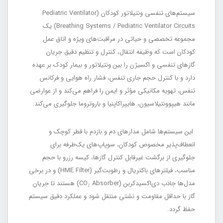
سیستم‌های تنفسی ونتیلاتور کودکان (Pediatric Ventilator
Breathing Systems / Pediatric Ventilator Circuits) یک
مجموعه تخصصی و حیاتی در مراقبت‌های ویژه و اتاق عمل
کودکان است که وظیفه انتقال، کنترل و تنظیم دقیق جریان
گازهای تنفسی و اکسیژن را بین ونتیلاتور و بیمار کودک بر عهده
دارد و با کنترل حجم جاری تنفس، فشار راه هوایی و فرکانس
تنفس، تهویه مکانیکی مؤثر و ایمن را فراهم می‌کند و از عوارضی
مانند هیپوونتیلاسیون، هایپراکاپنیا و باروتروما جلوگیری می‌کند.
این سیستم‌ها شامل مدارهای دم و بازدم با قطر کوچک و
انعطاف‌پذیر مخصوص کودکان، سوپاپ‌های یک‌طرفه برای
جلوگیری از برگشت غیرقابل کنترل گازها، کیسه رزرو با حجم
مناسب، فیلترهای باکتریال و رطوبت‌گیر (HME Filter) و در برخی
مدل‌ها جاذب دی‌اکسیدکربن (CO₂ Absorber) هستند تا جریان
گاز با حداقل مقاومت و نشتی منتقل شود و عملکرد دقیق سیستم
حفظ گردد.