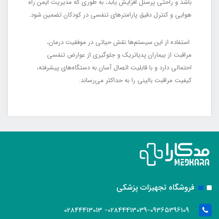
باشد و راحتی پرسنل افزایش یابد، به طوری که مدیریت ایمن راه
هوایی و کنترل دقیق پارامترهای تنفسی در کودکان تضمین شود.
استفاده از این سیستم‌ها نقش حیاتی در موفقیت درمان،
مراقبت از بیماران پدیاتریک و جلوگیری از عوارض تنفسی
احتمالی دارد و با قابلیت اتصال آسان به دستگاه‌های پیشرفته،
کیفیت مراقبت بالینی را به حداکثر می‌رساند.
فروشگاه تجهیزات پزشکی
02844413039-09365396109- 02844413013