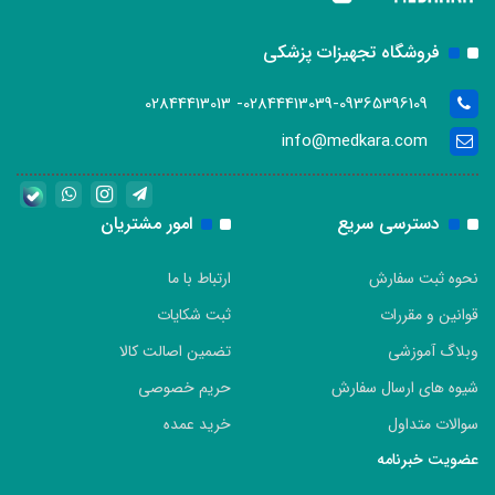
فروشگاه تجهیزات پزشکی
02844413039-09365396109- 02844413013
info@medkara.com
دسترسی سریع
امور مشتریان
نحوه ثبت سفارش
ارتباط با ما
قوانین و مقررات
ثبت شکایات
وبلاگ آموزشی
تضمین اصالت کالا
شیوه های ارسال سفارش
حریم خصوصی
سوالات متداول
خرید عمده
عضویت خبرنامه