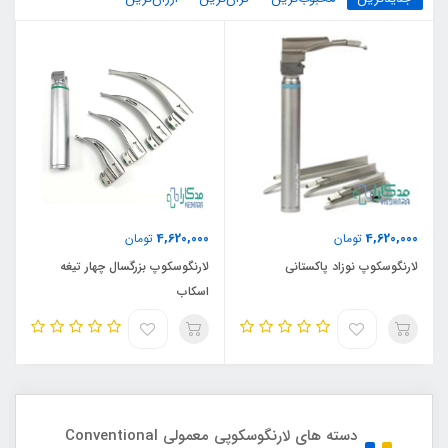
4,620,000
4,620,000
تومان
تومان
لارنگوسکوپ نوزاد پاکستانی
لارنگوسکوپ بزرگسال چهار تیغه
اسکاب
دسته های لارنگوسکوپی معمولی Conventional