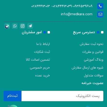
02844413039-09365396109- 02844413013
info@medkara.com
دسترسی سریع
امور مشتریان
نحوه ثبت سفارش
ارتباط با ما
قوانین و مقررات
ثبت شکایات
وبلاگ آموزشی
تضمین اصالت کالا
شیوه های ارسال سفارش
حریم خصوصی
سوالات متداول
خرید عمده
عضویت خبرنامه
ثبت‌نام